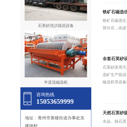
铁矿石磁选
铁矿石磁选生
石英砂洗沙脱泥设备
筛分后，由皮
全套石英砂
石英砂采用天
选矿生产线设
输送机等设备
半逆流磁选机
咨询热线
15053659999
天然石英砂​
地址：青州市黄楼街道办事处东
水晶、脉石英
建德村