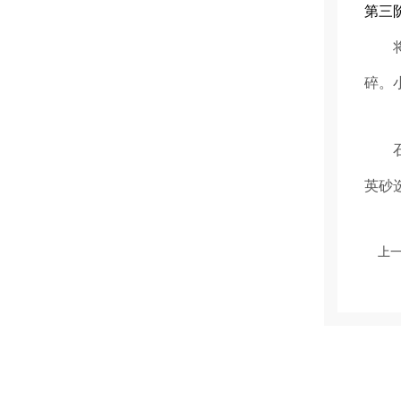
第三
将破
碎。
石英
英砂
上